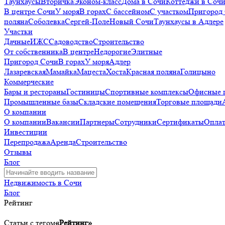
Таунхаусы
Вторичка
Эконом-класс
Дома в Сочи
Коттеджи в Соч
В центре Сочи
У моря
В горах
С бассейном
С участком
Пригород
поляна
Соболевка
Сергей-Поле
Новый Сочи
Таунхаусы в Адлере
Участки
Дачные
ИЖС
Садоводство
Строительство
От собственника
В центре
Недорогие
Элитные
Пригород Сочи
В горах
У моря
Адлер
Лазаревская
Мамайка
Мацеста
Хоста
Красная поляна
Голицыно
Коммерческие
Бары и рестораны
Гостиницы
Спортивные комплексы
Офисные 
Промышленные базы
Складские помещения
Торговые площади
О компании
О компании
Вакансии
Партнеры
Сотрудники
Сертификаты
Оплат
Инвестиции
Перепродажа
Аренда
Строительство
Отзывы
Блог
Недвижимость в Сочи
Блог
Рейтинг
Статьи с тегом
«Рейтинг»