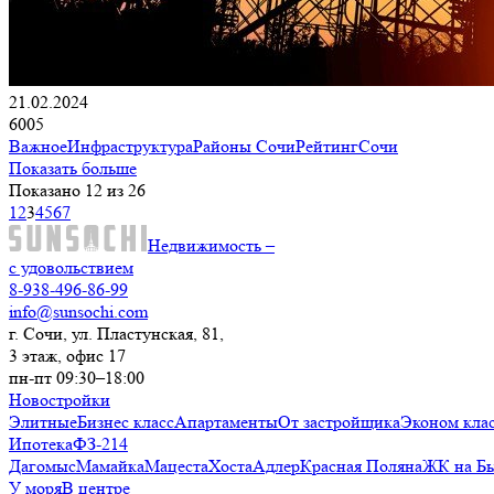
21.02.2024
6005
Важное
Инфраструктура
Районы Сочи
Рейтинг
Сочи
Показать больше
Показано 12 из 26
1
2
3
4
5
6
7
Недвижимость –
с удовольствием
8-938-496-86-99
info@sunsochi.com
г. Сочи, ул. Пластунская, 81,
3 этаж, офис 17
пн-пт 09:30–18:00
Новостройки
Элитные
Бизнес класс
Апартаменты
От застройщика
Эконом кла
Ипотека
ФЗ-214
Дагомыс
Мамайка
Мацеста
Хоста
Адлер
Красная Поляна
ЖК на Б
У моря
В центре