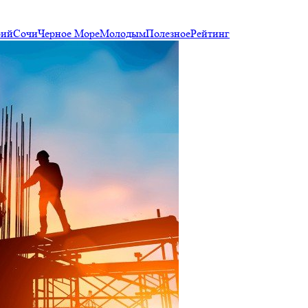
рий
Сочи
Черное Море
Молодым
Полезное
Рейтинг