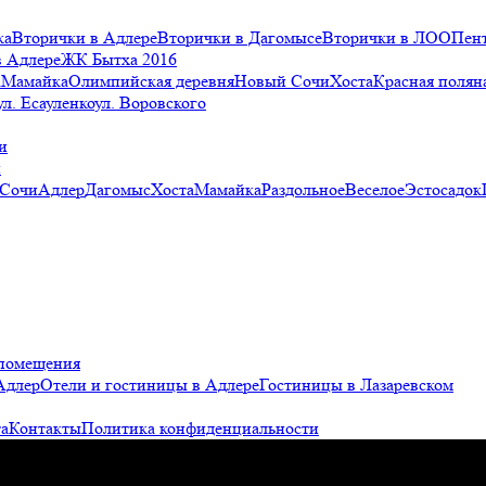
ка
Вторички в Адлере
Вторички в Дагомысе
Вторички в ЛОО
Пен
в Адлере
ЖК Бытха 2016
а
Мамайка
Олимпийская деревня
Новый Сочи
Хоста
Красная полян
ул. Есауленко
ул. Воровского
и
и
 Сочи
Адлер
Дагомыс
Хоста
Мамайка
Раздольное
Веселое
Эстосадок
помещения
Адлер
Отели и гостиницы в Адлере
Гостиницы в Лазаревском
а
Контакты
Политика конфиденциальности