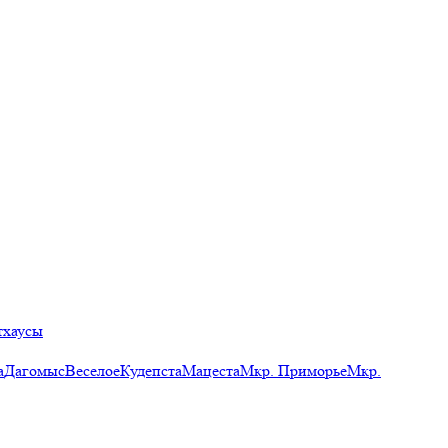
тхаусы
а
Дагомыс
Веселое
Кудепста
Мацеста
Мкр. Приморье
Мкр.