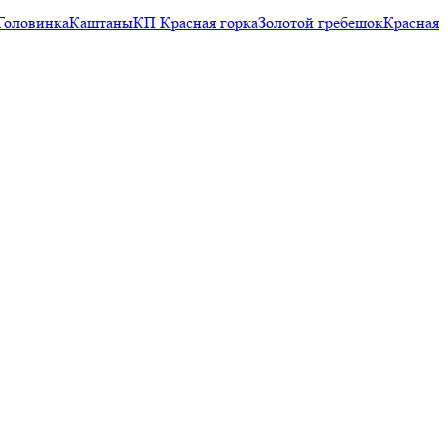
Головинка
Каштаны
КП Красная горка
Золотой гребешок
Красная