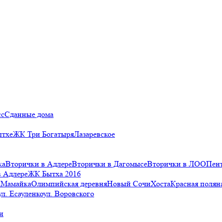
сс
Сданные дома
ытхе
ЖК Три Богатыря
Лазаревское
ка
Вторички в Адлере
Вторички в Дагомысе
Вторички в ЛОО
Пен
в Адлере
ЖК Бытха 2016
а
Мамайка
Олимпийская деревня
Новый Сочи
Хоста
Красная полян
ул. Есауленко
ул. Воровского
и