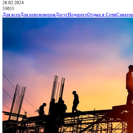
26.02.2024
53055
Для всех
Для пенсионеров
Досуг
Недорого
Отдых в Сочи
Санато