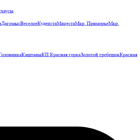
тхаусы
а
Дагомыс
Веселое
Кудепста
Мацеста
Мкр. Приморье
Мкр.
Головинка
Каштаны
КП Красная горка
Золотой гребешок
Красная