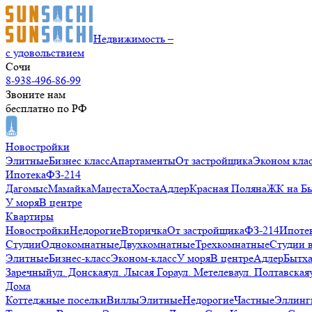
Недвижимость –
с удовольствием
Сочи
8-938-496-86-99
Звоните нам
бесплатно по РФ
Новостройки
Элитные
Бизнес класс
Апартаменты
От застройщика
Эконом кла
Ипотека
ФЗ-214
Дагомыс
Мамайка
Мацеста
Хоста
Адлер
Красная Поляна
ЖК на Б
У моря
В центре
Квартиры
Новостройки
Недорогие
Вторичка
От застройщика
ФЗ-214
Ипоте
Студии
Однокомнатные
Двухкомнатные
Трехкомнатные
Студии 
Элитные
Бизнес-класс
Эконом-класс
У моря
В центре
Адлер
Бытх
Заречный
ул. Донская
ул. Лысая Гора
ул. Метелева
ул. Полтавская
Дома
Коттеджные поселки
Виллы
Элитные
Недорогие
Частные
Эллинг