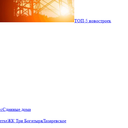
ТОП-5 новостроек
сс
Сданные дома
ытхе
ЖК Три Богатыря
Лазаревское