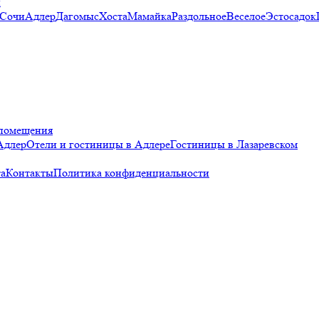
и
 Сочи
Адлер
Дагомыс
Хоста
Мамайка
Раздольное
Веселое
Эстосадок
помещения
Адлер
Отели и гостиницы в Адлере
Гостиницы в Лазаревском
а
Контакты
Политика конфиденциальности