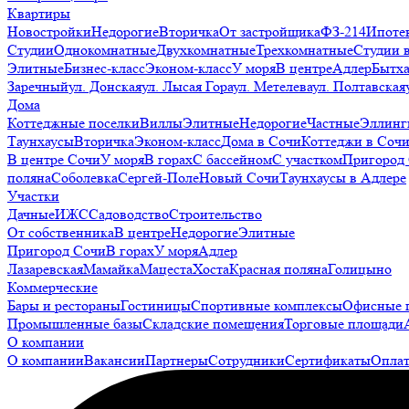
Квартиры
Новостройки
Недорогие
Вторичка
От застройщика
ФЗ-214
Ипоте
Студии
Однокомнатные
Двухкомнатные
Трехкомнатные
Студии 
Элитные
Бизнес-класс
Эконом-класс
У моря
В центре
Адлер
Бытх
Заречный
ул. Донская
ул. Лысая Гора
ул. Метелева
ул. Полтавская
Дома
Коттеджные поселки
Виллы
Элитные
Недорогие
Частные
Эллинг
Таунхаусы
Вторичка
Эконом-класс
Дома в Сочи
Коттеджи в Соч
В центре Сочи
У моря
В горах
С бассейном
С участком
Пригород
поляна
Соболевка
Сергей-Поле
Новый Сочи
Таунхаусы в Адлере
Участки
Дачные
ИЖС
Садоводство
Строительство
От собственника
В центре
Недорогие
Элитные
Пригород Сочи
В горах
У моря
Адлер
Лазаревская
Мамайка
Мацеста
Хоста
Красная поляна
Голицыно
Коммерческие
Бары и рестораны
Гостиницы
Спортивные комплексы
Офисные 
Промышленные базы
Складские помещения
Торговые площади
О компании
О компании
Вакансии
Партнеры
Сотрудники
Сертификаты
Оплат