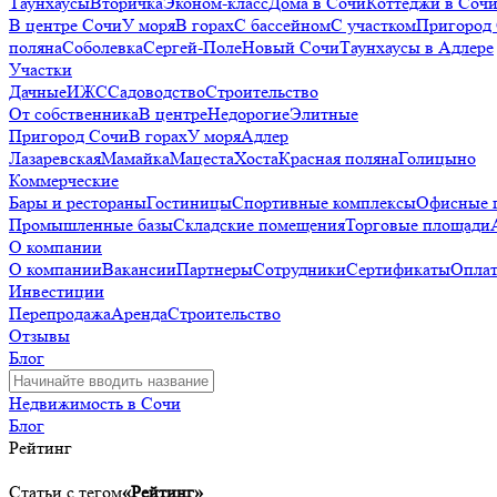
Таунхаусы
Вторичка
Эконом-класс
Дома в Сочи
Коттеджи в Соч
В центре Сочи
У моря
В горах
С бассейном
С участком
Пригород
поляна
Соболевка
Сергей-Поле
Новый Сочи
Таунхаусы в Адлере
Участки
Дачные
ИЖС
Садоводство
Строительство
От собственника
В центре
Недорогие
Элитные
Пригород Сочи
В горах
У моря
Адлер
Лазаревская
Мамайка
Мацеста
Хоста
Красная поляна
Голицыно
Коммерческие
Бары и рестораны
Гостиницы
Спортивные комплексы
Офисные 
Промышленные базы
Складские помещения
Торговые площади
О компании
О компании
Вакансии
Партнеры
Сотрудники
Сертификаты
Оплат
Инвестиции
Перепродажа
Аренда
Строительство
Отзывы
Блог
Недвижимость в Сочи
Блог
Рейтинг
Статьи с тегом
«Рейтинг»