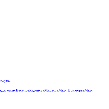
тхаусы
а
Дагомыс
Веселое
Кудепста
Мацеста
Мкр. Приморье
Мкр.