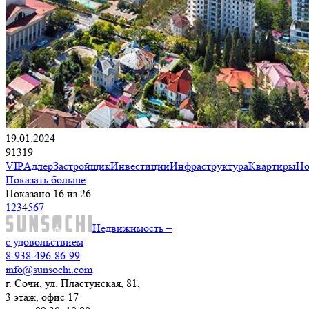
19.01.2024
91319
VIP
Адлер
Застройщик
Инвестиции
Инфраструктура
Квартиры
Но
Показать больше
Показано 16 из 26
1
2
3
4
5
6
7
Недвижимость –
с удовольствием
8-938-496-86-99
info@sunsochi.com
г. Сочи, ул. Пластунская, 81,
3 этаж, офис 17