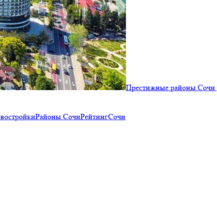
Престижные районы Сочи 
востройки
Районы Сочи
Рейтинг
Сочи