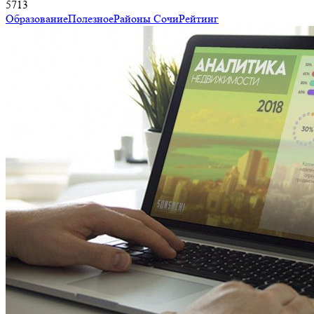
5713
Образование
Полезное
Районы Сочи
Рейтинг