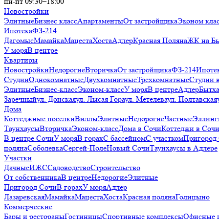
пн-пт 09:30–18:00
Новостройки
Элитные
Бизнес класс
Апартаменты
От застройщика
Эконом кла
Ипотека
ФЗ-214
Дагомыс
Мамайка
Мацеста
Хоста
Адлер
Красная Поляна
ЖК на Б
У моря
В центре
Квартиры
Новостройки
Недорогие
Вторичка
От застройщика
ФЗ-214
Ипоте
Студии
Однокомнатные
Двухкомнатные
Трехкомнатные
Студии 
Элитные
Бизнес-класс
Эконом-класс
У моря
В центре
Адлер
Бытх
Заречный
ул. Донская
ул. Лысая Гора
ул. Метелева
ул. Полтавская
Дома
Коттеджные поселки
Виллы
Элитные
Недорогие
Частные
Эллинг
Таунхаусы
Вторичка
Эконом-класс
Дома в Сочи
Коттеджи в Соч
В центре Сочи
У моря
В горах
С бассейном
С участком
Пригород
поляна
Соболевка
Сергей-Поле
Новый Сочи
Таунхаусы в Адлере
Участки
Дачные
ИЖС
Садоводство
Строительство
От собственника
В центре
Недорогие
Элитные
Пригород Сочи
В горах
У моря
Адлер
Лазаревская
Мамайка
Мацеста
Хоста
Красная поляна
Голицыно
Коммерческие
Бары и рестораны
Гостиницы
Спортивные комплексы
Офисные 