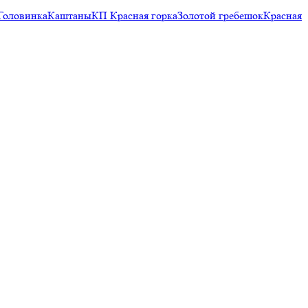
Головинка
Каштаны
КП Красная горка
Золотой гребешок
Красная