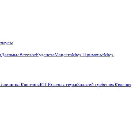
тхаусы
а
Дагомыс
Веселое
Кудепста
Мацеста
Мкр. Приморье
Мкр.
Головинка
Каштаны
КП Красная горка
Золотой гребешок
Красная