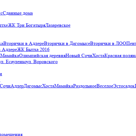
сс
Сданные дома
ытхе
ЖК Три Богатыря
Лазаревское
ка
Вторички в Адлере
Вторички в Дагомысе
Вторички в ЛОО
Пен
в Адлере
ЖК Бытха 2016
а
Мамайка
Олимпийская деревня
Новый Сочи
Хоста
Красная полян
ул. Есауленко
ул. Воровского
и
и
 Сочи
Адлер
Дагомыс
Хоста
Мамайка
Раздольное
Веселое
Эстосадок
помещения