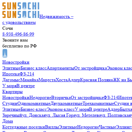
Недвижимость –
с удовольствием
Сочи
8-938-496-86-99
Звоните нам
бесплатно по РФ
Новостройки
Элитные
Бизнес класс
Апартаменты
От застройщика
Эконом кла
Ипотека
ФЗ-214
Дагомыс
Мамайка
Мацеста
Хоста
Адлер
Красная Поляна
ЖК на Б
У моря
В центре
Квартиры
Новостройки
Недорогие
Вторичка
От застройщика
ФЗ-214
Ипоте
Студии
Однокомнатные
Двухкомнатные
Трехкомнатные
Студии 
Элитные
Бизнес-класс
Эконом-класс
У моря
В центре
Адлер
Бытх
Заречный
ул. Донская
ул. Лысая Гора
ул. Метелева
ул. Полтавская
Дома
Коттеджные поселки
Виллы
Элитные
Недорогие
Частные
Эллинг