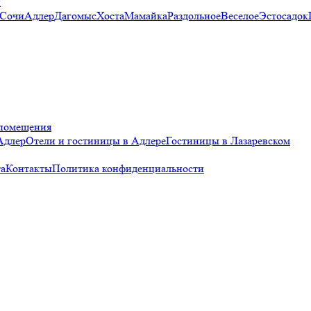
и
 Сочи
Адлер
Дагомыс
Хоста
Мамайка
Раздольное
Веселое
Эстосадок
помещения
Адлер
Отели и гостиницы в Адлере
Гостиницы в Лазаревском
а
Контакты
Политика конфиденциальности