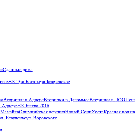
сс
Сданные дома
ытхе
ЖК Три Богатыря
Лазаревское
ка
Вторички в Адлере
Вторички в Дагомысе
Вторички в ЛОО
Пен
в Адлере
ЖК Бытха 2016
а
Мамайка
Олимпийская деревня
Новый Сочи
Хоста
Красная полян
ул. Есауленко
ул. Воровского
и