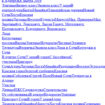
в Адлере
ЖК Бытха 2016
Элитные
Бизнес-класс
Эконом-класс
У моря
В
центре
Адлер
Бытха
Мамайка
Олимпийская деревня
Новый
Сочи
Хоста
Красная
поляна
Дагомыс
Веселое
Кудепста
Мацеста
Мкр. Приморье
Мкр.
Заречный
ул. Донская
ул. Лысая Гора
ул. Метелева
ул.
Полтавская
ул. Есауленко
ул. Воровского
Дома
Коттеджные
поселки
Виллы
Элитные
Недорогие
Частные
Эллинги
Таунхаусы
Вторичка
Эконом-класс
Дома в Сочи
Коттеджи в
Сочи
В центре Сочи
У моря
В горах
С бассейном
С
участком
Пригород
Сочи
Адлер
Дагомыс
Хоста
Мамайка
Раздольное
Веселое
Эстосадо
Красная горка
Золотой гребешок
Красная
поляна
Соболевка
Сергей-Поле
Новый Сочи
Таунхаусы в
Адлере
Участки
Дачные
ИЖС
Садоводство
Строительство
От собственника
В центре
Недорогие
Элитные
Пригород Сочи
В горах
У моря
Адлер
Лазаревская
Мамайка
Мацеста
Хоста
Красная поляна
Голицыно