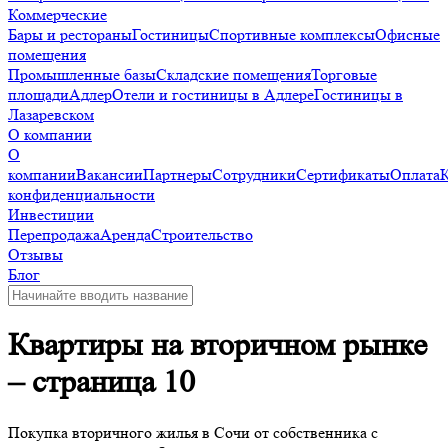
Коммерческие
Бары и рестораны
Гостиницы
Спортивные комплексы
Офисные
помещения
Промышленные базы
Складские помещения
Торговые
площади
Адлер
Отели и гостиницы в Адлере
Гостиницы в
Лазаревском
О компании
О
компании
Вакансии
Партнеры
Сотрудники
Сертификаты
Оплата
конфиденциальности
Инвестиции
Перепродажа
Аренда
Строительство
Отзывы
Блог
Квартиры на вторичном рынке
– страница 10
Покупка вторичного жилья в Сочи от собственника с