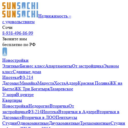
Недвижимость –
с удовольствием
Сочи
8-938-496-86-99
Звоните нам
бесплатно по РФ
Новостройки
Элитные
Бизнес класс
Апартаменты
От застройщика
Эконом
класс
Сданные дома
Ипотека
ФЗ-214
Дагомыс
Мамайка
Мацеста
Хоста
Адлер
Красная Поляна
ЖК на
Бытхе
ЖК Три Богатыря
Лазаревское
У моря
В центре
Квартиры
Новостройки
Недорогие
Вторичка
От
застройщика
ФЗ-214
Ипотека
Вторички в Адлере
Вторички в
Дагомысе
Вторички в ЛОО
Пентхаусы
Студии
Однокомнатные
Двухкомнатные
Трехкомнатные
Студии