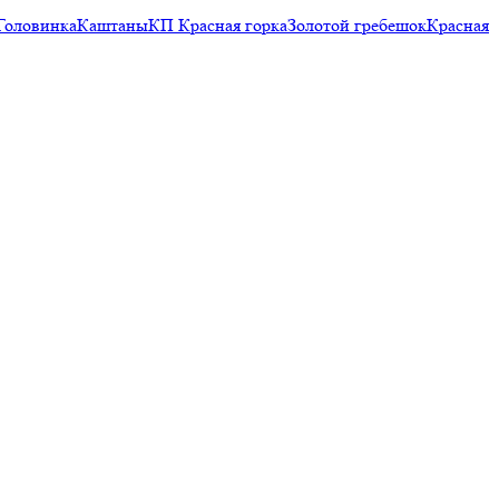
Головинка
Каштаны
КП Красная горка
Золотой гребешок
Красная