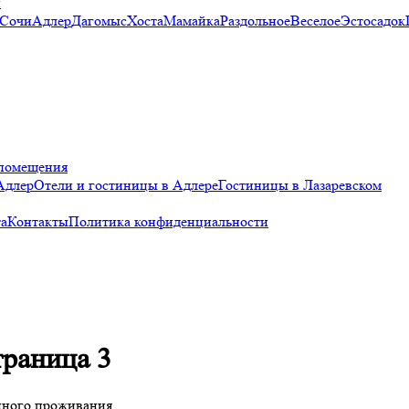
и
 Сочи
Адлер
Дагомыс
Хоста
Мамайка
Раздольное
Веселое
Эстосадок
помещения
Адлер
Отели и гостиницы в Адлере
Гостиницы в Лазаревском
а
Контакты
Политика конфиденциальности
траница 3
нного проживания.