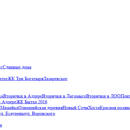
сс
Сданные дома
ытхе
ЖК Три Богатыря
Лазаревское
ка
Вторички в Адлере
Вторички в Дагомысе
Вторички в ЛОО
Пен
в Адлере
ЖК Бытха 2016
а
Мамайка
Олимпийская деревня
Новый Сочи
Хоста
Красная полян
ул. Есауленко
ул. Воровского
и