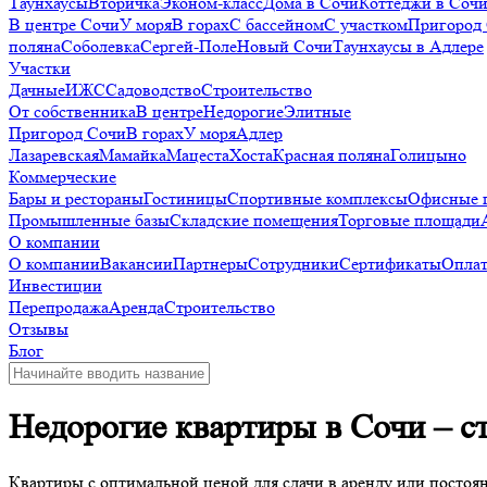
Таунхаусы
Вторичка
Эконом-класс
Дома в Сочи
Коттеджи в Соч
В центре Сочи
У моря
В горах
С бассейном
С участком
Пригород
поляна
Соболевка
Сергей-Поле
Новый Сочи
Таунхаусы в Адлере
Участки
Дачные
ИЖС
Садоводство
Строительство
От собственника
В центре
Недорогие
Элитные
Пригород Сочи
В горах
У моря
Адлер
Лазаревская
Мамайка
Мацеста
Хоста
Красная поляна
Голицыно
Коммерческие
Бары и рестораны
Гостиницы
Спортивные комплексы
Офисные 
Промышленные базы
Складские помещения
Торговые площади
О компании
О компании
Вакансии
Партнеры
Сотрудники
Сертификаты
Оплат
Инвестиции
Перепродажа
Аренда
Строительство
Отзывы
Блог
Недорогие квартиры в Сочи – с
Квартиры с оптимальной ценой для сдачи в аренду или постоя