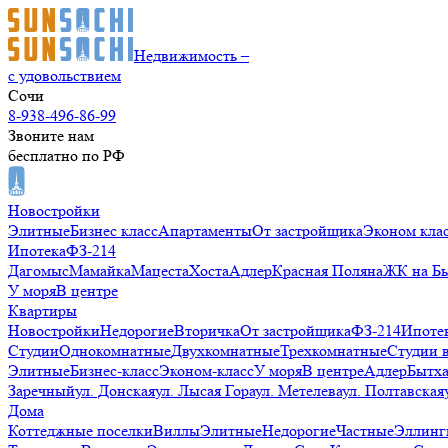
Недвижимость –
с удовольствием
Сочи
8-938-496-86-99
Звоните нам
бесплатно по РФ
Новостройки
Элитные
Бизнес класс
Апартаменты
От застройщика
Эконом кла
Ипотека
ФЗ-214
Дагомыс
Мамайка
Мацеста
Хоста
Адлер
Красная Поляна
ЖК на Б
У моря
В центре
Квартиры
Новостройки
Недорогие
Вторичка
От застройщика
ФЗ-214
Ипоте
Студии
Однокомнатные
Двухкомнатные
Трехкомнатные
Студии 
Элитные
Бизнес-класс
Эконом-класс
У моря
В центре
Адлер
Бытх
Заречный
ул. Донская
ул. Лысая Гора
ул. Метелева
ул. Полтавская
Дома
Коттеджные поселки
Виллы
Элитные
Недорогие
Частные
Эллинг