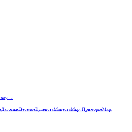
тхаусы
а
Дагомыс
Веселое
Кудепста
Мацеста
Мкр. Приморье
Мкр.