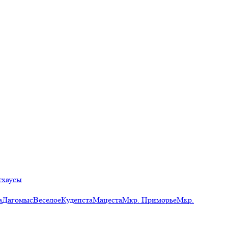
тхаусы
а
Дагомыс
Веселое
Кудепста
Мацеста
Мкр. Приморье
Мкр.