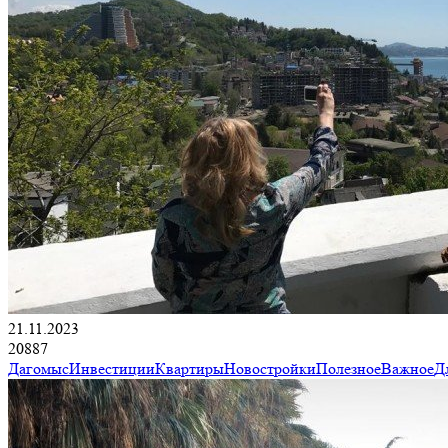
21.11.2023
20887
Дагомыс
Инвестиции
Квартиры
Новостройки
Полезное
Важное
Д