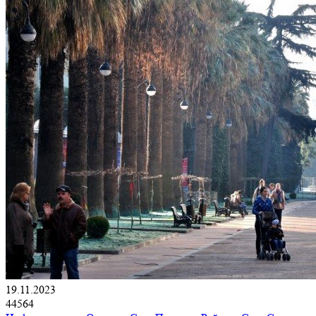
19.11.2023
44564