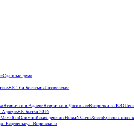
сс
Сданные дома
ытхе
ЖК Три Богатыря
Лазаревское
ка
Вторички в Адлере
Вторички в Дагомысе
Вторички в ЛОО
Пен
в Адлере
ЖК Бытха 2016
а
Мамайка
Олимпийская деревня
Новый Сочи
Хоста
Красная полян
ул. Есауленко
ул. Воровского