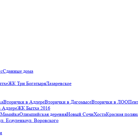
сс
Сданные дома
ытхе
ЖК Три Богатыря
Лазаревское
ка
Вторички в Адлере
Вторички в Дагомысе
Вторички в ЛОО
Пен
в Адлере
ЖК Бытха 2016
а
Мамайка
Олимпийская деревня
Новый Сочи
Хоста
Красная полян
ул. Есауленко
ул. Воровского
и