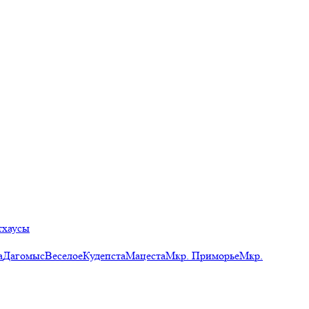
тхаусы
а
Дагомыс
Веселое
Кудепста
Мацеста
Мкр. Приморье
Мкр.