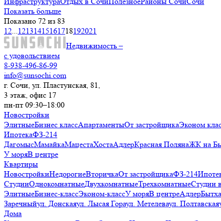
Инфраструктура
Отдых в Сочи
Полезное
Районы Сочи
Сочи
Показать больше
Показано 72 из 83
1
2
...
12
13
14
15
16
17
18
19
20
21
Недвижимость –
с удовольствием
8-938-496-86-99
info@sunsochi.com
г. Сочи, ул. Пластунская, 81,
3 этаж, офис 17
пн-пт 09:30–18:00
Новостройки
Элитные
Бизнес класс
Апартаменты
От застройщика
Эконом кла
Ипотека
ФЗ-214
Дагомыс
Мамайка
Мацеста
Хоста
Адлер
Красная Поляна
ЖК на Б
У моря
В центре
Квартиры
Новостройки
Недорогие
Вторичка
От застройщика
ФЗ-214
Ипоте
Студии
Однокомнатные
Двухкомнатные
Трехкомнатные
Студии 
Элитные
Бизнес-класс
Эконом-класс
У моря
В центре
Адлер
Бытх
Заречный
ул. Донская
ул. Лысая Гора
ул. Метелева
ул. Полтавская
Дома