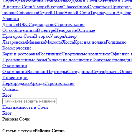
Таунхаусы
Вторичка
Эконом-класс
Дома в Сочи
Коттеджи в Соч
В центре Сочи
У моря
В горах
С бассейном
С участком
Пригород
поляна
Соболевка
Сергей-Поле
Новый Сочи
Таунхаусы в Адлере
Участки
Дачные
ИЖС
Садоводство
Строительство
От собственника
В центре
Недорогие
Элитные
Пригород Сочи
В горах
У моря
Адлер
Лазаревская
Мамайка
Мацеста
Хоста
Красная поляна
Голицыно
Коммерческие
Бары и рестораны
Гостиницы
Спортивные комплексы
Офисные 
Промышленные базы
Складские помещения
Торговые площади
О компании
О компании
Вакансии
Партнеры
Сотрудники
Сертификаты
Оплат
Инвестиции
Перепродажа
Аренда
Строительство
Отзывы
Блог
Недвижимость в Сочи
Блог
Районы Сочи
Статьи с тегом
«Районы Сочи»