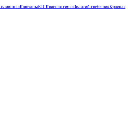
Головинка
Каштаны
КП Красная горка
Золотой гребешок
Красная