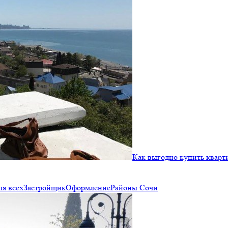
Как выгодно купить кварти
ля всех
Застройщик
Оформление
Районы Сочи