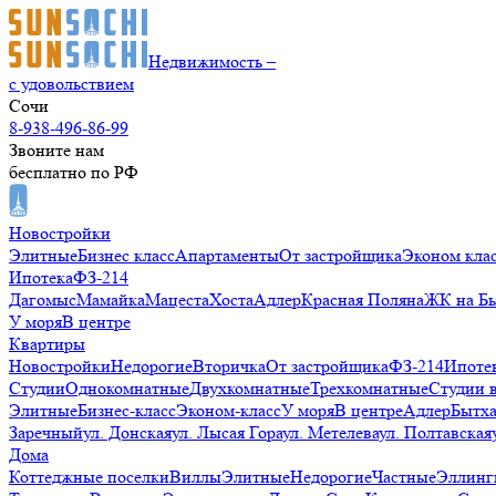
Недвижимость –
с удовольствием
Сочи
8-938-496-86-99
Звоните нам
бесплатно по РФ
Новостройки
Элитные
Бизнес класс
Апартаменты
От застройщика
Эконом кла
Ипотека
ФЗ-214
Дагомыс
Мамайка
Мацеста
Хоста
Адлер
Красная Поляна
ЖК на Б
У моря
В центре
Квартиры
Новостройки
Недорогие
Вторичка
От застройщика
ФЗ-214
Ипоте
Студии
Однокомнатные
Двухкомнатные
Трехкомнатные
Студии 
Элитные
Бизнес-класс
Эконом-класс
У моря
В центре
Адлер
Бытх
Заречный
ул. Донская
ул. Лысая Гора
ул. Метелева
ул. Полтавская
Дома
Коттеджные поселки
Виллы
Элитные
Недорогие
Частные
Эллинг