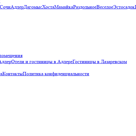
и
 Сочи
Адлер
Дагомыс
Хоста
Мамайка
Раздольное
Веселое
Эстосадок
помещения
Адлер
Отели и гостиницы в Адлере
Гостиницы в Лазаревском
а
Контакты
Политика конфиденциальности