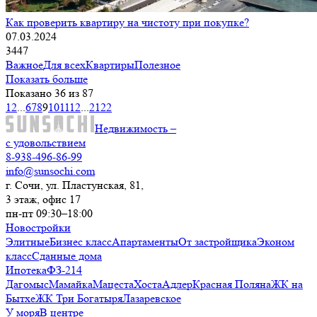
Как проверить квартиру на чистоту при покупке?
07.03.2024
3447
Важное
Для всех
Квартиры
Полезное
Показать больше
Показано 36 из 87
1
2
...
6
7
8
9
10
11
12
...
21
22
Недвижимость –
с удовольствием
8-938-496-86-99
info@sunsochi.com
г. Сочи, ул. Пластунская, 81,
3 этаж, офис 17
пн-пт 09:30–18:00
Новостройки
Элитные
Бизнес класс
Апартаменты
От застройщика
Эконом
класс
Сданные дома
Ипотека
ФЗ-214
Дагомыс
Мамайка
Мацеста
Хоста
Адлер
Красная Поляна
ЖК на
Бытхе
ЖК Три Богатыря
Лазаревское
У моря
В центре