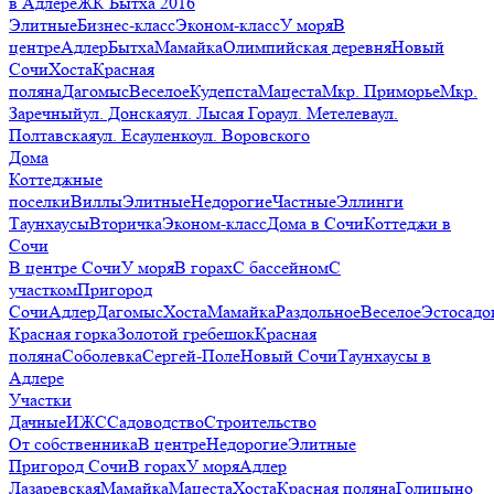
в Адлере
ЖК Бытха 2016
Элитные
Бизнес-класс
Эконом-класс
У моря
В
центре
Адлер
Бытха
Мамайка
Олимпийская деревня
Новый
Сочи
Хоста
Красная
поляна
Дагомыс
Веселое
Кудепста
Мацеста
Мкр. Приморье
Мкр.
Заречный
ул. Донская
ул. Лысая Гора
ул. Метелева
ул.
Полтавская
ул. Есауленко
ул. Воровского
Дома
Коттеджные
поселки
Виллы
Элитные
Недорогие
Частные
Эллинги
Таунхаусы
Вторичка
Эконом-класс
Дома в Сочи
Коттеджи в
Сочи
В центре Сочи
У моря
В горах
С бассейном
С
участком
Пригород
Сочи
Адлер
Дагомыс
Хоста
Мамайка
Раздольное
Веселое
Эстосадо
Красная горка
Золотой гребешок
Красная
поляна
Соболевка
Сергей-Поле
Новый Сочи
Таунхаусы в
Адлере
Участки
Дачные
ИЖС
Садоводство
Строительство
От собственника
В центре
Недорогие
Элитные
Пригород Сочи
В горах
У моря
Адлер
Лазаревская
Мамайка
Мацеста
Хоста
Красная поляна
Голицыно