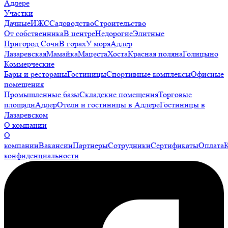
Адлере
Участки
Дачные
ИЖС
Садоводство
Строительство
От собственника
В центре
Недорогие
Элитные
Пригород Сочи
В горах
У моря
Адлер
Лазаревская
Мамайка
Мацеста
Хоста
Красная поляна
Голицыно
Коммерческие
Бары и рестораны
Гостиницы
Спортивные комплексы
Офисные
помещения
Промышленные базы
Складские помещения
Торговые
площади
Адлер
Отели и гостиницы в Адлере
Гостиницы в
Лазаревском
О компании
О
компании
Вакансии
Партнеры
Сотрудники
Сертификаты
Оплата
конфиденциальности