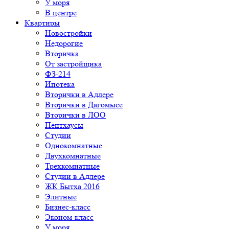
У моря
В центре
Квартиры
Новостройки
Недорогие
Вторичка
От застройщика
ФЗ-214
Ипотека
Вторички в Адлере
Вторички в Дагомысе
Вторички в ЛОО
Пентхаусы
Студии
Однокомнатные
Двухкомнатные
Трехкомнатные
Студии в Адлере
ЖК Бытха 2016
Элитные
Бизнес-класс
Эконом-класс
У моря