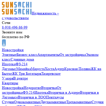
Недвижимость –
с удовольствием
Сочи
8-938-496-86-99
Звоните нам
бесплатно по РФ
Новостройки
Элитные
Бизнес класс
Апартаменты
От застройщика
Эконом
класс
Сданные дома
Ипотека
ФЗ-214
Дагомыс
Мамайка
Мацеста
Хоста
Адлер
Красная Поляна
ЖК на
Бытхе
ЖК Три Богатыря
Лазаревское
У моря
В центре
Квартиры
Новостройки
Недорогие
Вторичка
От
застройщика
ФЗ-214
Ипотека
Вторички в Адлере
Вторички в
Дагомысе
Вторички в ЛОО
Пентхаусы
Студии
Однокомнатные
Двухкомнатные
Трехкомнатные
Студии