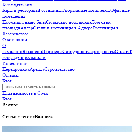
Коммерческие
Бары и рестораны
Гостиницы
Спортивные комплексы
Офисные
помещения
Промышленные базы
Складские помещения
Торговые
площади
Адлер
Отели и гостиницы в Адлере
Гостиницы в
Лазаревском
О компании
О
компании
Вакансии
Партнеры
Сотрудники
Сертификаты
Оплата
конфиденциальности
Инвестиции
Перепродажа
Аренда
Строительство
Отзывы
Блог
Недвижимость в Сочи
Блог
Важное
Статьи с тегом
«Важное»