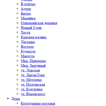
В центре
Адлер
Бытха
Мамайка
Олимпийская деревня
Новый Сочи
Хоста
Красная поляна
Дагомыс
Веселое
Кудепста
Мацеста
Мкр. Приморье
Мкр. Заречный
ул. Донская
ул. Лысая Гора
ул. Метелева
ул. Полтавская
ул. Есауленко
ул. Воровского
Дома
Коттеджные поселки