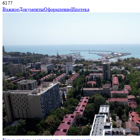
6177
Важное
Документы
Оформление
Ипотека