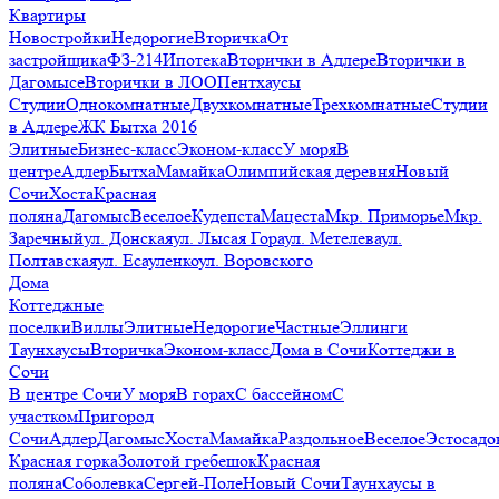
Квартиры
Новостройки
Недорогие
Вторичка
От
застройщика
ФЗ-214
Ипотека
Вторички в Адлере
Вторички в
Дагомысе
Вторички в ЛОО
Пентхаусы
Студии
Однокомнатные
Двухкомнатные
Трехкомнатные
Студии
в Адлере
ЖК Бытха 2016
Элитные
Бизнес-класс
Эконом-класс
У моря
В
центре
Адлер
Бытха
Мамайка
Олимпийская деревня
Новый
Сочи
Хоста
Красная
поляна
Дагомыс
Веселое
Кудепста
Мацеста
Мкр. Приморье
Мкр.
Заречный
ул. Донская
ул. Лысая Гора
ул. Метелева
ул.
Полтавская
ул. Есауленко
ул. Воровского
Дома
Коттеджные
поселки
Виллы
Элитные
Недорогие
Частные
Эллинги
Таунхаусы
Вторичка
Эконом-класс
Дома в Сочи
Коттеджи в
Сочи
В центре Сочи
У моря
В горах
С бассейном
С
участком
Пригород
Сочи
Адлер
Дагомыс
Хоста
Мамайка
Раздольное
Веселое
Эстосадо
Красная горка
Золотой гребешок
Красная
поляна
Соболевка
Сергей-Поле
Новый Сочи
Таунхаусы в