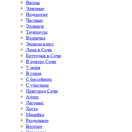
Виллы
Элитные
Недорогие
Частные
Эллинги
Таунхаусы
Вторичка
Эконом-класс
Дома в Сочи
Коттеджи в Сочи
В центре Сочи
У моря
В горах
С бассейном
С участком
Пригород Сочи
Адлер
Дагомыс
Хоста
Мамайка
Раздольное
Веселое