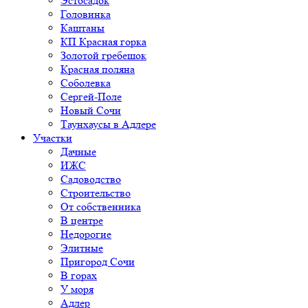
Эстосадок
Головинка
Каштаны
КП Красная горка
Золотой гребешок
Красная поляна
Соболевка
Сергей-Поле
Новый Сочи
Таунхаусы в Адлере
Участки
Дачные
ИЖС
Садоводство
Строительство
От собственника
В центре
Недорогие
Элитные
Пригород Сочи
В горах
У моря
Адлер