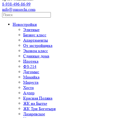
8-938-496-86-99
info@sunsochi.com
Новостройки
Элитные
Бизнес класс
Апартаменты
От застройщика
Эконом класс
Сданные дома
Ипотека
ФЗ-214
Дагомыс
Мамайка
Мацеста
Хоста
Адлер
Красная Поляна
ЖК на Бытхе
ЖК Три Богатыря
Лазаревское